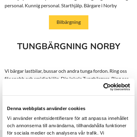
personal. Kunnig personal. Starthjälp. Bärgare i Norby
Bilbärgning
TUNGBÄRGNING NORBY
Vi bärgar lastbilar, bussar och andra tunga fordon. Ring oss
för snabb och smidig hjälp. Din lokala Tungbärgare. Ring oss
för snabb hjälp. Jour dygnet runt. Tjänster: Bilbärgning,
Maskintransporter, Starthjälp, Tungbärgning, Vinschning.
Denna webbplats använder cookies
Tungbärgning
Vi använder enhetsidentifierare för att anpassa innehållet
och annonserna till användarna, tillhandahålla funktioner
Bohusbärgarn - finns runt
Strömstad &
för sociala medier och analysera vår trafik. Vi