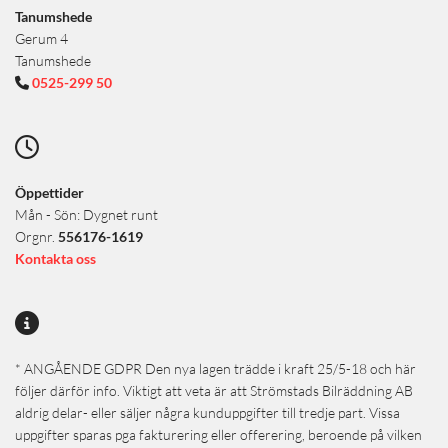
Tanumshede
Gerum 4
Tanumshede
0525-299 50


Öppettider
Mån - Sön: Dygnet runt
Orgnr.
556176-1619
Kontakta oss

* ANGÅENDE GDPR Den nya lagen trädde i kraft 25/5-18 och här
följer därför info. Viktigt att veta är att Strömstads Bilräddning AB
aldrig delar- eller säljer några kunduppgifter till tredje part. Vissa
uppgifter sparas pga fakturering eller offerering, beroende på vilken