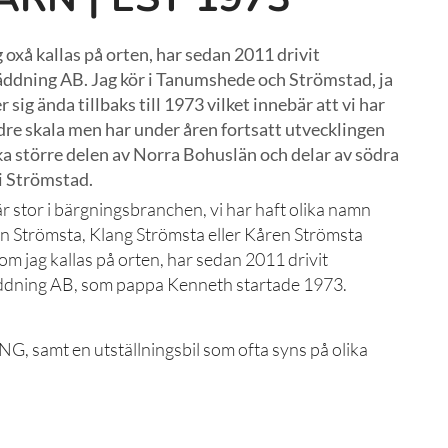
 oxå kallas på orten, har sedan 2011 drivit
ddning AB. Jag kör i Tanumshede och Strömstad, ja
ig ända tillbaks till 1973 vilket innebär att vi har
indre skala men har under åren fortsatt utvecklingen
cka större delen av Norra Bohuslän och delar av södra
i Strömstad.
 stor i bärgningsbranchen, vi har haft olika namn
en Strömsta, Klang Strömsta eller Kåren Strömsta
om jag kallas på orten, har sedan 2011 drivit
ddning AB, som pappa Kenneth startade 1973.
NG, samt en utställningsbil som ofta syns på olika