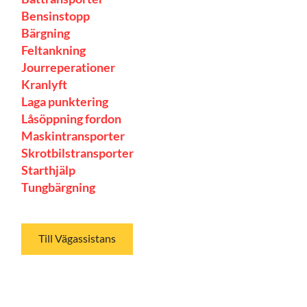
Bensinstopp
Bärgning
Feltankning
Jourreperationer
Kranlyft
Laga punktering
Låsöppning fordon
Maskintransporter
Skrotbilstransporter
Starthjälp
Tungbärgning
Till Vägassistans