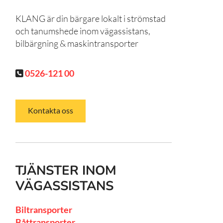
KLANG är din bärgare lokalt i strömstad
och tanumshede inom vägassistans,
bilbärgning & maskintransporter
0526-121 00

Kontakta oss
TJÄNSTER INOM
VÄGASSISTANS
Biltransporter
Båttransporter