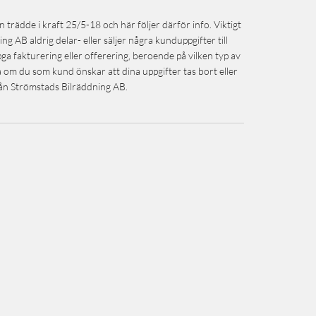
dde i kraft 25/5-18 och här följer därför info. Viktigt
ng AB aldrig delar- eller säljer några kunduppgifter till
pga fakturering eller offerering, beroende på vilken typ av
m du som kund önskar att dina uppgifter tas bort eller
rån Strömstads Bilräddning AB.