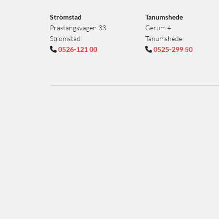
Strömstad
Tanumshede
Prästängsvägen 33
Gerum 4
Strömstad
Tanumshede
0526-121 00
0525-299 50

