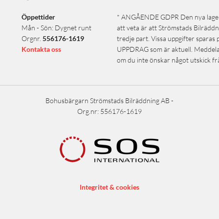
Öppettider
* ANGÅENDE GDPR Den nya lagen trä
Mån - Sön: Dygnet runt
att veta är att Strömstads Bilräddni
Orgnr.
556176-1619
tredje part. Vissa uppgifter sparas 
Kontakta oss
UPPDRAG som är aktuell. Meddela o
om du inte önskar något utskick f
Bohusbärgarn Strömstads Bilräddning AB -
Org.nr: 556176-1619
Integritet & cookies