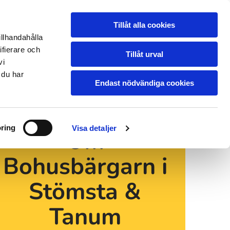
Strömstad:
0526-121 00
Tillåt alla cookies
Tanumshede:
0525-299 50
illhandahålla
ifierare och
Tillåt urval
vi
 du har
Endast nödvändiga cookies
ring
Visa detaljer
Om
Bohusbärgarn i
Stömsta &
Tanum