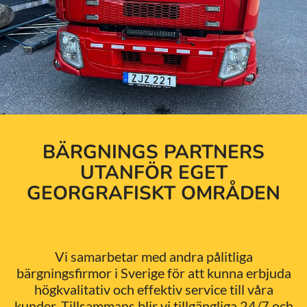
BÄRGNINGS PARTNERS
UTANFÖR EGET
GEORGRAFISKT OMRÅDEN
Vi samarbetar med andra pålitliga
bärgningsfirmor i Sverige för att kunna erbjuda
högkvalitativ och effektiv service till våra
kunder. Tillsammans blir vi tillgängliga 24/7 och