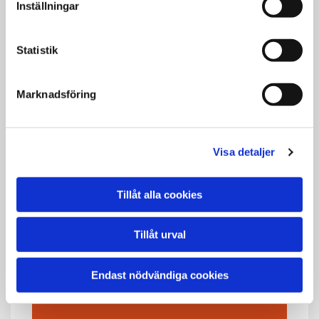
Inställningar
BÄRGARNA VÄRMLAND
Statistik
Bärgarna Värmland finns i Arvika, Karlstad,
Kristinehamn, Sunne med omnejd. Deras
bärgningsbilar täcker Värmland med omnejd.
Marknadsföring
Bärgarna Värmland
Visa detaljer
Tillåt alla cookies
Tillåt urval
Endast nödvändiga cookies