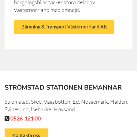
bärgningsbilar täcker stora delar av
Västernorrland med omnejd.
Bärgning & Transport Västernorrland AB
STRÖMSTAD STATIONEN BEMANNAR
Strömstad, Skee, Vassbotten, Ed, Nössemark, Halden,
Svinesund, Isebakke, Høysand
0526-121 00

Kontakta oss