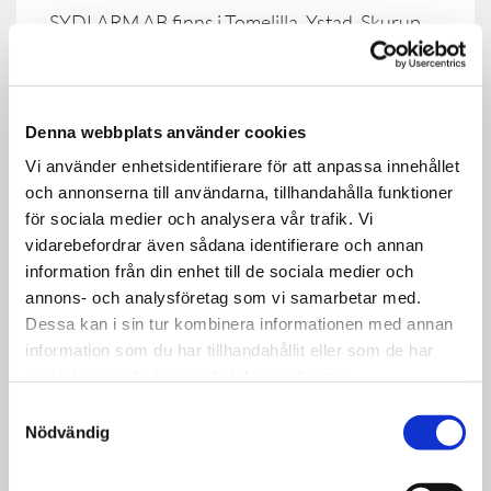
SYDLARM AB finns i Tomelilla, Ystad, Skurup,
Sjöbo med omnejd. Deras bärgningsbilar täcker
stora delar av Österlen, sydöstra Skåne med
omnejd. EST 1988.
Denna webbplats använder cookies
SYDLARM AB
Vi använder enhetsidentifierare för att anpassa innehållet
och annonserna till användarna, tillhandahålla funktioner
för sociala medier och analysera vår trafik. Vi
vidarebefordrar även sådana identifierare och annan
information från din enhet till de sociala medier och
annons- och analysföretag som vi samarbetar med.
Dessa kan i sin tur kombinera informationen med annan
information som du har tillhandahållit eller som de har
samlat in när du har använt deras tjänster.
Samtyckesval
Nödvändig